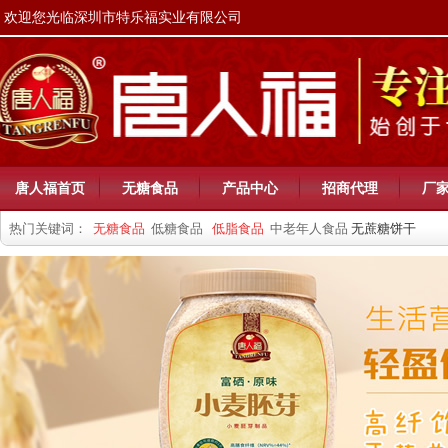
欢迎您光临深圳市特乐福实业有限公司
唐人福首页
无糖食品
产品中心
招商代理
厂
热门关键词：
无糖食品
低糖食品
低脂食品
中老年人食品
无蔗糖饼干