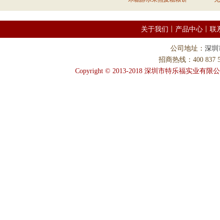
关于我们
丨
产品中心
丨
联
公司地址：
深圳
招商热线：400 837 58
Copyright © 2013-2018 深圳市特乐福实业有限公司