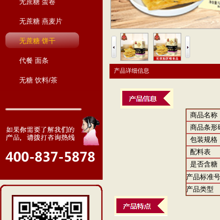
无蔗糖 蛋卷
无蔗糖 燕麦片
无蔗糖 饼干
代餐 面条
产品详细信息
无糖 饮料/茶
商品名称
商品条形
包装规格
配料表
是否含糖
产品标准
产品类型