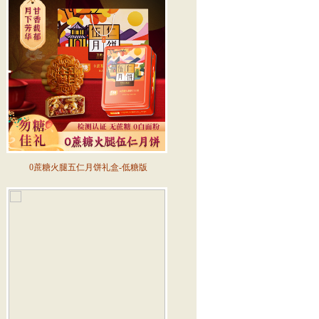
0蔗糖火腿五仁月饼礼盒-低糖版