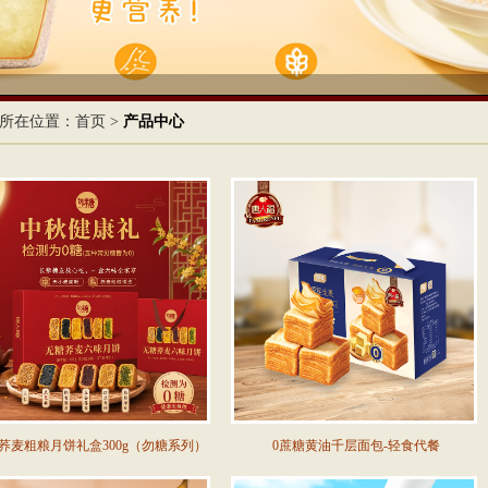
所在位置：
首页
>
产品中心
荞麦粗粮月饼礼盒300g（勿糖系列）
0蔗糖黄油千层面包-轻食代餐