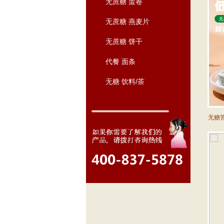
无蔗糖 蛋卷
无蔗糖 燕麦片
无蔗糖 饼干
代餐 面条
无糖 饮料/茶
无糖