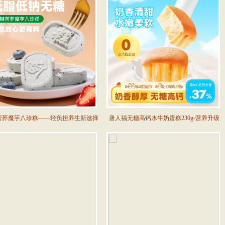
苦荞魔芋八珍糕——轻负担养生新选择
唐人福无糖高钙水牛奶蛋糕230g-营养升级